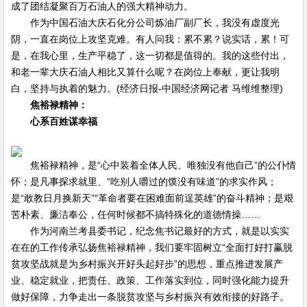
成了团结凝聚百万石油人的强大精神动力。
作为中国石油大庆石化分公司炼油厂副厂长，我没有虚度光
阴，一直在岗位上攻坚克难。有人问我：累不累？说实话，累！可
是，在我心里，生产平稳了，这一切都是值得的。我的这些付出，
和老一辈大庆石油人相比又算什么呢？在岗位上奉献，更让我明
白，坚持与执着的魅力。(经济日报-中国经济网记者 马维维整理)
焦裕禄精神：
心系百姓谋幸福
焦裕禄精神，是“心中装着全体人民、唯独没有他自己”的公仆情
怀；是凡事探求就里、“吃别人嚼过的馍没有味道”的求实作风；
是“敢教日月换新天”“革命者要在困难面前逞英雄”的奋斗精神；是艰
苦朴素、廉洁奉公，任何时候都不搞特殊化的道德情操……
作为河南兰考县委书记，纪念焦书记最好的方式，就是以实实
在在的工作传承弘扬焦裕禄精神，我们要牢固树立“全面打好打赢脱
贫攻坚战就是为乡村振兴开好头起好步”的思想，重点推进发展产
业、稳定就业，把责任、政策、工作落实到位，同时强化能力提升
做好保障，力争走出一条脱贫攻坚与乡村振兴有效衔接的好路子。