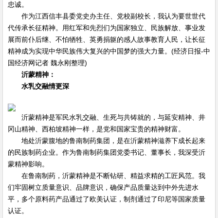
忠诚。
作为江西信丰县委党史办主任、党校副校长，我认为要世世代
代传承长征精神。用红军和先烈们为国家独立、民族解放、事业发
展而前仆后继、不怕牺牲、英勇捐躯的感人故事教育人民，让长征
精神成为实现中华民族伟大复兴的中国梦的强大力量。(经济日报-中
国经济网记者 魏永刚整理)
沂蒙精神：
水乳交融情更深
沂蒙精神是军民水乳交融、生死与共铸就的，与延安精神、井
冈山精神、西柏坡精神一样，是党和国家宝贵的精神财富。
地处沂蒙腹地的鲁南制药集团，是在沂蒙精神滋养下成长起来
的民族制药企业。作为鲁南制药集团党委书记、董事长，我深受沂
蒙精神影响。
在鲁南制药，沂蒙精神是不断钻研、精益求精的工匠风范。我
们牢固树立质量意识、品牌意识，确保产品质量达到中外先进水
平，多个原料药产品通过了欧美认证，制剂通过了印尼等国家质量
认证。