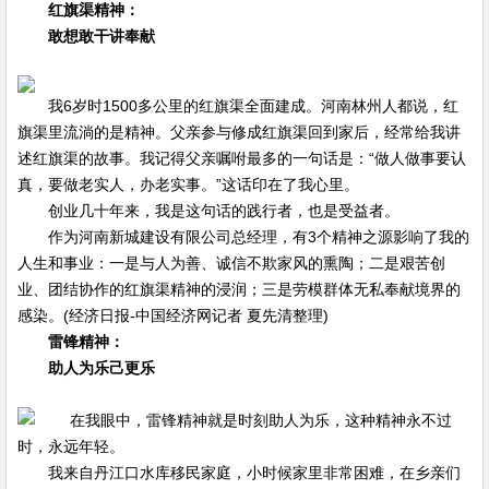
红旗渠精神：
敢想敢干讲奉献
我6岁时1500多公里的红旗渠全面建成。河南林州人都说，红
旗渠里流淌的是精神。父亲参与修成红旗渠回到家后，经常给我讲
述红旗渠的故事。我记得父亲嘱咐最多的一句话是：“做人做事要认
真，要做老实人，办老实事。”这话印在了我心里。
创业几十年来，我是这句话的践行者，也是受益者。
作为河南新城建设有限公司总经理，有3个精神之源影响了我的
人生和事业：一是与人为善、诚信不欺家风的熏陶；二是艰苦创
业、团结协作的红旗渠精神的浸润；三是劳模群体无私奉献境界的
感染。(经济日报-中国经济网记者 夏先清整理)
雷锋精神：
助人为乐己更乐
在我眼中，雷锋精神就是时刻助人为乐，这种精神永不过
时，永远年轻。
我来自丹江口水库移民家庭，小时候家里非常困难，在乡亲们