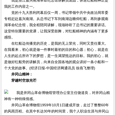
我是浙江嘉兴南湖革命纪念馆讲解员袁晶，讲述红船精神正是
我的工作内容之一。
党的十九大胜利闭幕后仅一周，书记带领中共中央政治局常委
专程赶赴嘉兴南湖。从总书记下车到南湖边瞻仰红船，再到参观南
湖革命纪念馆，我全程陪同讲解，现场聆听了总书记的重要讲话。
这堂特别重要的党课，让我深受鼓舞，对红船精神的内涵有了更多
感悟。
在红船边传播党的历史，是我的无上荣光，同时又责任重大。
在我看来，初心就是做一件事时最初的目的和心愿；初心，就是在
人生的起点所许下的梦想，是一生渴望抵达的目标。我的初心，就
是做好红船旁的讲解员，向来自全国各地的观众讲好一条小船和一
个大党的故事。(经济日报-中国经济网通讯员 徐燕飞整理)
井冈山精神：
穿越时空放光芒
我是井冈山革命博物馆管理办公室主任饶道良，对井冈山精
神有一种特殊情感。
井冈山革命博物馆1959年10月1日建成开放，走过了整整60年
的风雨历程。在其中长达30年的时间里，我个人职业生涯与井冈山