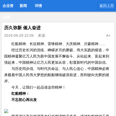
企业资
新闻
详情
返回上页
讯网
历久弥新 催人奋进
2019-09-29 22:09
来源:
A+
红船精神、长征精神、雷锋精神、大庆精神、沂蒙精神……
经过历史长河的洗练、峥嵘岁月的磨砺、伟大实践的锻造，中
国精神凝聚亿万人民为新中国发展不懈奋斗。从站起来、富起来到
强起来，中国精神让亿万人民更加从容，彰显新时代的中国自信。
与历史同步伐、与时代共命运、与人民心连心，中国精神必将
承载着中国人民伟大梦想的航船继续破浪前进，胜利驶向光辉的彼
岸。
今天，让我们一起品读这些精神！
红船精神：
不忘初心再出发