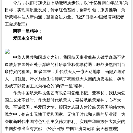
今后，我们将加快新旧动能转换步伐，以“千亿鲁南百年品牌”为
目标，实现高质量发展，传承红色基因，创新引领，服务推动，为
沂蒙精神注入新内涵，凝聚奋进力量。(经济日报-中国经济网记者
王金虎整理)
两弹一星精神：
爱国主义不过时
中华人民共和国成立之初，我国航天事业奠基人钱学森毫不犹
豫放弃在国外正处于巅峰的科研事业和优厚待遇，毅然决然回到百
废待兴的祖国。60多年来，几代航天人干惊天动地事、当隐姓埋名
人，用智慧、汗水乃至生命铸就了我国航天大国的历史地位，孕育
形成了以爱国主义为核心的“两弹一星”精神。
作为中国航天科技集团有限公司党组书记、董事长，我认为爱
国主义永不过时。作为新时代航天人，要传承航天精神，心有大
我、至诚报国，将爱国之情、报国之志融入建设航天强国的伟大实
践之中，创造出无愧于党和国家、无愧于时代和人民的新业绩，为
夺取新时代中国特色社会主义伟大胜利、实现中华民族伟大复兴的
中国梦作出应有贡献。(经济日报-中国经济网记者 姜天骄整理)