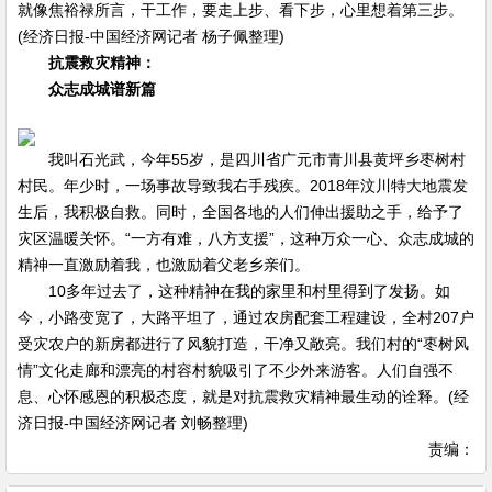
就像焦裕禄所言，干工作，要走上步、看下步，心里想着第三步。
(经济日报-中国经济网记者 杨子佩整理)
抗震救灾精神：
众志成城谱新篇
我叫石光武，今年55岁，是四川省广元市青川县黄坪乡枣树村
村民。年少时，一场事故导致我右手残疾。2018年汶川特大地震发
生后，我积极自救。同时，全国各地的人们伸出援助之手，给予了
灾区温暖关怀。“一方有难，八方支援”，这种万众一心、众志成城的
精神一直激励着我，也激励着父老乡亲们。
10多年过去了，这种精神在我的家里和村里得到了发扬。如
今，小路变宽了，大路平坦了，通过农房配套工程建设，全村207户
受灾农户的新房都进行了风貌打造，干净又敞亮。我们村的“枣树风
情”文化走廊和漂亮的村容村貌吸引了不少外来游客。人们自强不
息、心怀感恩的积极态度，就是对抗震救灾精神最生动的诠释。(经
济日报-中国经济网记者 刘畅整理)
责编：