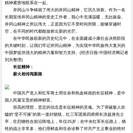
精神紧密地联系在一起。
井冈山斗争铸就了伟大的井冈山精神，它历久弥新。作为一名
长期宣传井冈山精神的党史工作者，我心中充满温暖，无比振奋。
井冈山精神之所以伟大，正是因为它不受时间所限，能够穿越时
空，在不同的时代都能放射出新的光芒。
在中华民族崭新的历史纪元中，在全面建成小康社会决胜阶段
的关键时刻，让我们牢记井冈山精神，为实现中华民族伟大复兴的
中国梦提供强大的精神力量和智力支持。(经济日报-中国经济网记者
刘兴整理)
长征精神：
薪火相传闯新路
中国共产党人和红军将士用生命和热血铸就的长征精神，是中
国人民最宝贵的精神财富。
崇高的理想，坚定的信念是长征精神的灵魂。为了突破敌人吹
嘘的“坚不可摧”的第一道封锁线，红三军团第四师师长洪超身先士
卒，壮烈牺牲在前沿阵地上，年仅25岁；在中央红军长征路上，牺
牲的战士非常多，他们用鲜血和生命诠释了对共产主义事业的绝对