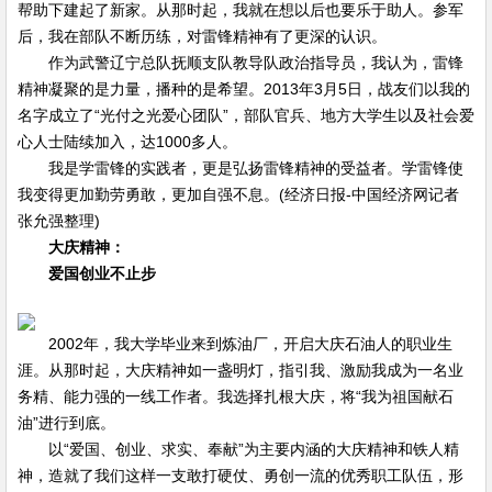
帮助下建起了新家。从那时起，我就在想以后也要乐于助人。参军
后，我在部队不断历练，对雷锋精神有了更深的认识。
作为武警辽宁总队抚顺支队教导队政治指导员，我认为，雷锋
精神凝聚的是力量，播种的是希望。2013年3月5日，战友们以我的
名字成立了“光付之光爱心团队”，部队官兵、地方大学生以及社会爱
心人士陆续加入，达1000多人。
我是学雷锋的实践者，更是弘扬雷锋精神的受益者。学雷锋使
我变得更加勤劳勇敢，更加自强不息。(经济日报-中国经济网记者
张允强整理)
大庆精神：
爱国创业不止步
2002年，我大学毕业来到炼油厂，开启大庆石油人的职业生
涯。从那时起，大庆精神如一盏明灯，指引我、激励我成为一名业
务精、能力强的一线工作者。我选择扎根大庆，将“我为祖国献石
油”进行到底。
以“爱国、创业、求实、奉献”为主要内涵的大庆精神和铁人精
神，造就了我们这样一支敢打硬仗、勇创一流的优秀职工队伍，形