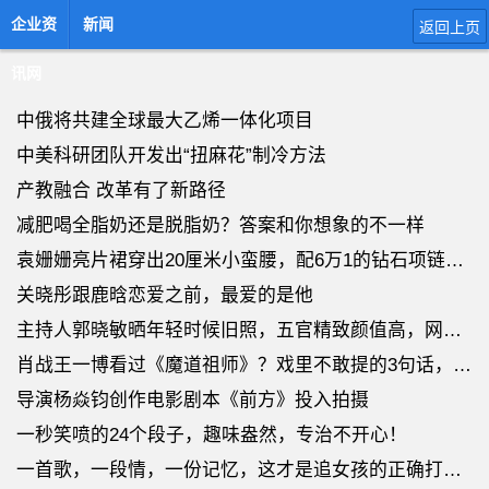
企业资
新闻
返回上页
讯网
中俄将共建全球最大乙烯一体化项目
中美科研团队开发出“扭麻花”制冷方法
产教融合 改革有了新路径
减肥喝全脂奶还是脱脂奶？答案和你想象的不一样
袁姗姗亮片裙穿出20厘米小蛮腰，配6万1的钻石项链，高贵极了
关晓彤跟鹿晗恋爱之前，最爱的是他
主持人郭晓敏晒年轻时候旧照，五官精致颜值高，网友：撞脸关晓彤
肖战王一博看过《魔道祖师》？戏里不敢提的3句话，剧外张口就来
导演杨焱钧创作电影剧本《前方》投入拍摄
一秒笑喷的24个段子，趣味盎然，专治不开心！
一首歌，一段情，一份记忆，这才是追女孩的正确打开方式