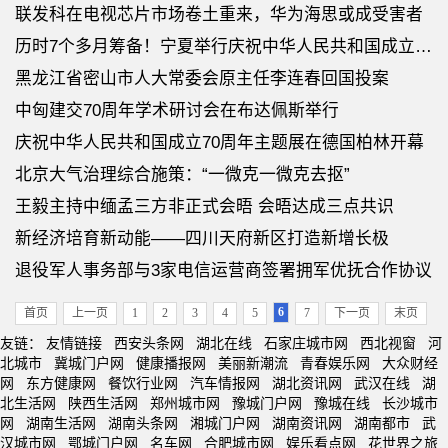
联发科在电视芯片市场卷土重来，华为海思或成受害者
历时7个多月筹备！宁夏举行庆祝中华人民共和国成立70周年文艺晚会
黑龙江省密山市人大常委会原主任李连春回国投案
中匈建交70周年学术研讨会在布达佩斯举行
庆祝中华人民共和国成立70周年主题展在德国柏林开幕
北京大气治理综合施策：“一微克一微克去抠”
王毅主持中缅孟三方非正式会晤 会晤达成三点共识
新经济培育新动能——四川天府新区打造新增长极
退役军人事务部与3家电信运营商签署拥军优抚合作协议
6
首页
上一页
1
2
3
4
5
7
下一页
末页
友链：
友情链接
西安头条网
湖北在线
石家庄城市网
西北视窗
河
北城市
冀城门户网
健康播报网
美丽新潮流
青春娱乐网
大众财经
网
东方健康网
餐饮行业网
汽车情报网
湖北资讯网
武汉在线
湖
北生活网
陕西生活网
郑州城市网
豫城门户网
豫城在线
长沙城市
网
湖南生活网
湖南头条网
湘城门户网
湖南资讯网
湖南都市
武
汉城市网
鄂城门户网
名车网
合肥城市网
娱乐看点网
花世界之旅